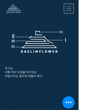
ㄷ
ㅐ
ㅣ
​ㄹ
ㅁ
로고는
대형 제단 모양을 하고있는
대림이라는 글자로 만들어 졌다.
(주)대림화원 / 제작과정 / 제단꽃장식
경기도 과천시 물사랑로 52(과천동) T.02-594-8695 F.02-
594-8696